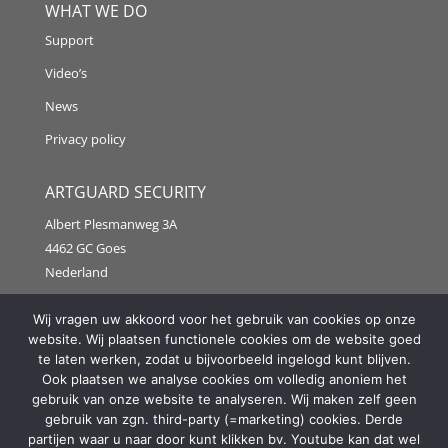
WHAT WE DO
Support
Video’s
News
Privacy policy
ARTGUARD SECURITY
Albert Plesmanweg 3A
4462 GC Goes
Nederland
Tel: +31 (0) 113 313151
Wij vragen uw akkoord voor het gebruik van cookies op onze
website. Wij plaatsen functionele cookies om de website goed
E-mail:
info@artguardsecurity.eu
te laten werken, zodat u bijvoorbeeld ingelogd kunt blijven.
Ook plaatsen we analyse cookies om volledig anoniem het
gebruik van onze website te analyseren. Wij maken zelf geen
gebruik van zgn. third-party (=marketing) cookies. Derde
Copyright @2021 Artguard Security | Made in cooperation
partijen waar u naar door kunt klikken bv. Youtube kan dat wel