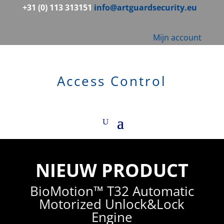
+31 (0) 113 313151
info@artguardsecurity.eu
Mijn account
Access Control
NIEUW PRODUCT
BioMotion™ T32 Automatic
Motorized Unlock&Lock
Engine