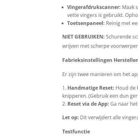
Vingerafdrukscanner:
Maak sc
vette vingers is gebruikt. Oph
Toetsenpaneel:
Reinig met een
NIET GEBRUIKEN:
Schurende scho
wrijven met scherpe voorwerpen
Fabrieksinstellingen Herstelle
Er zijn twee manieren om het app
Handmatige Reset:
Houd de R
knipperen. (Gebruik een dun ge
Reset via de App:
Ga naar het
Let op:
Dit verwijdert alle vinge
Testfunctie