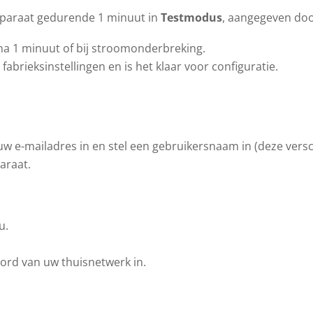
pparaat gedurende 1 minuut in
Testmodus
, aangegeven doo
a 1 minuut of bij stroomonderbreking.
 fabrieksinstellingen en is het klaar voor configuratie.
w e-mailadres in en stel een gebruikersnaam in (deze verschi
araat.
u.
rd van uw thuisnetwerk in.