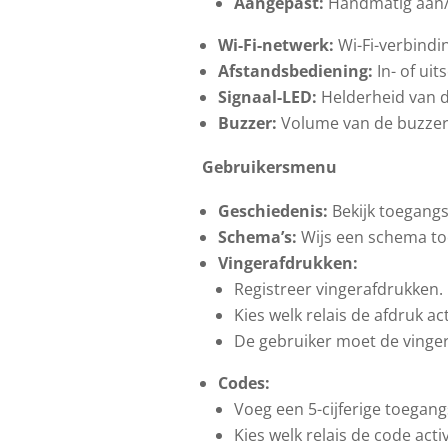
Aangepast:
Handmatig aan/ui
Wi-Fi-netwerk:
Wi-Fi-verbindin
Afstandsbediening:
In- of ui
Signaal-LED:
Helderheid van d
Buzzer:
Volume van de buzzer i
Gebruikersmenu
Geschiedenis:
Bekijk toegang
Schema’s:
Wijs een schema to
Vingerafdrukken:
Registreer vingerafdrukken.
Kies welk relais de afdruk act
De gebruiker moet de vinger
Codes:
Voeg een 5-cijferige toegan
Kies welk relais de code acti