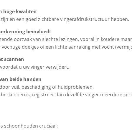
 hoge kwaliteit
 zijn en een goed zichtbare vingerafdrukstructuur hebben.
herkenning beïnvloedt
mende oorzaak van slechte lezingen, vooral in koudere maa
ochtige doekjes of een lichte aanraking met vocht (vermijd
het scannen
voordat u uw vinger verwijdert.
 van beide handen
oor vuil, beschadiging of huidproblemen.
e herkennen is, registreer dan dezelfde vinger meerdere ke
is schoonhouden cruciaal: