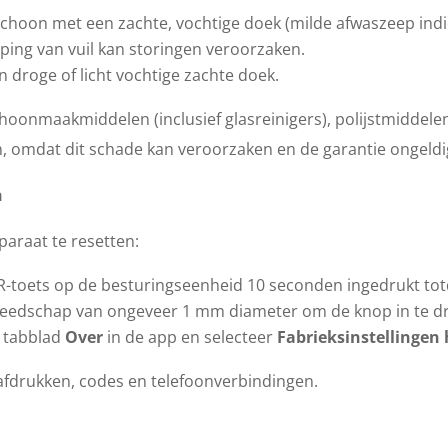
hoon met een zachte, vochtige doek (milde afwaszeep indie
oping van vuil kan storingen veroorzaken.
 droge of licht vochtige zachte doek.
onmaakmiddelen (inclusief glasreinigers), polijstmiddelen 
, omdat dit schade kan veroorzaken en de garantie ongeldi
n
araat te resetten:
-toets op de besturingseenheid 10 seconden ingedrukt tot
reedschap van ongeveer 1 mm diameter om de knop in te dr
 tabblad
Over
in de app en selecteer
Fabrieksinstellingen 
rafdrukken, codes en telefoonverbindingen.