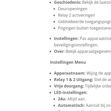
Geschiedenis:
Bekijk de laatst
Deuropeningen
Relay 2 activeringen
Geblokkeerde toegangspogin
Pogingen buiten toegestane
Instellingen:
Pas apparaatinste
beveiligingsinstellingen.
Over:
Bekijk apparaatgegevens 
Instellingen Menu
Apparaatnaam:
Wijzig de app
Relay 1 & 2 Uitgang:
Stel de ac
Vrije doorgang:
Tijdelijke onb
LED-instellingen:
24u:
Altijd aan.
Automatisch:
Aan/uit bij 