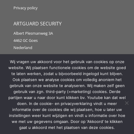
Privacy policy
ARTGUARD SECURITY
Albert Plesmanweg 3A
4462 GC Goes
Nederland
Tel: +31 (0) 113 313151
Wij vragen uw akkoord voor het gebruik van cookies op onze
website. Wij plaatsen functionele cookies om de website goed
E-mail:
info@artguardsecurity.eu
te laten werken, zodat u bijvoorbeeld ingelogd kunt blijven.
Ook plaatsen we analyse cookies om volledig anoniem het
gebruik van onze website te analyseren. Wij maken zelf geen
gebruik van zgn. third-party (=marketing) cookies. Derde
Copyright @2021 Artguard Security | Made in cooperation
partijen waar u naar door kunt klikken bv. Youtube kan dat wel
with
2FIT
doen. In de cookie- en privacyverklaring vindt u meer
informatie over de cookies die wij plaatsen, hoe u later uw
instellingen weer kunt wijzigen en vindt u informatie over hoe
we met uw gegevens omgaan. Door op 'Akkoord’ te klikken
gaat u akkoord met het plaatsen van deze cookies.