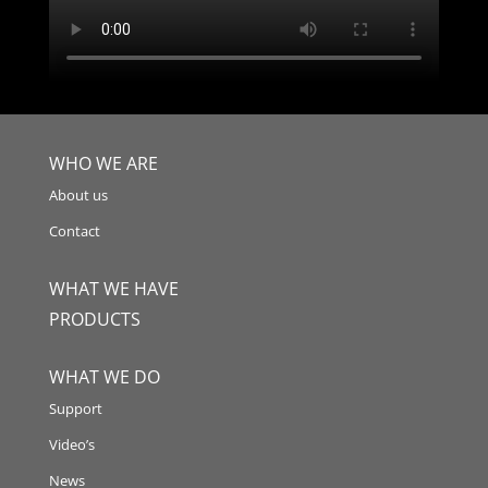
WHO WE ARE
About us
Contact
WHAT WE HAVE
PRODUCTS
WHAT WE DO
Support
Video’s
News