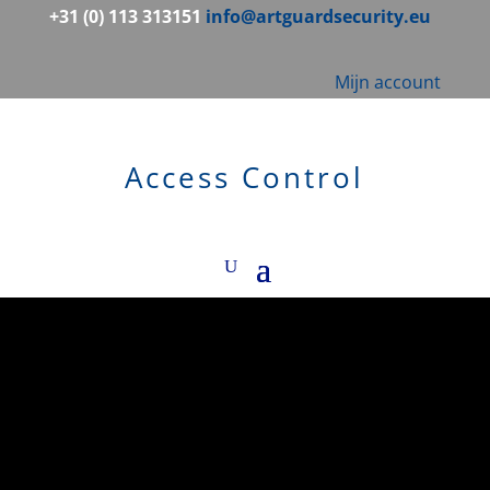
+31 (0) 113 313151
info@artguardsecurity.eu
Mijn account
Access Control