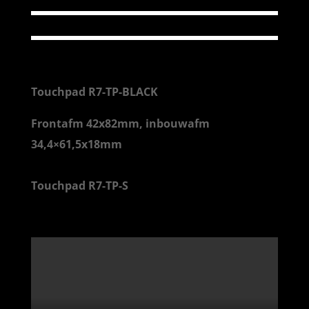
Touchpad R7-TP-BLACK
Frontafm 42x82mm, inbouwafm
34,4×61,5x18mm
Touchpad R7-TP-S