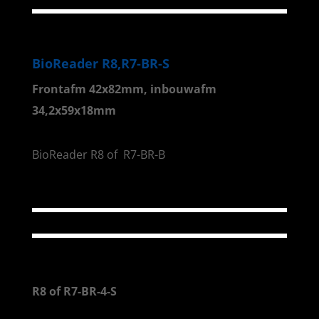
BioReader R8,R7-BR-S
Frontafm 42x82mm, inbouwafm
34,2x59x18mm
BioReader R8 of R7-BR-B
R8 of R7-BR-4-S