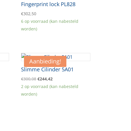
Fingerprint lock PL828
€
302,50
6 op voorraad (kan nabesteld
worden)
Aanbieding!
Slimme Cilinder 5A01
Oorspronkelijke
Huidige
€
300,08
€
244,42
prijs
prijs
2 op voorraad (kan nabesteld
was:
is:
worden)
€300,08.
€244,42.