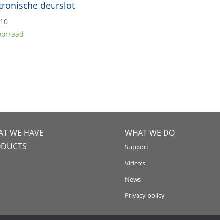
tronische deurslot
,10
oorraad
T WE HAVE
WHAT WE DO
ODUCTS
Support
Video’s
News
Privacy policy