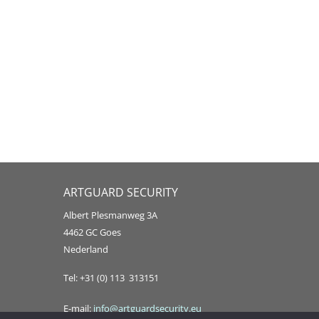
ARTGUARD SECURITY
Albert Plesmanweg 3A
4462 GC Goes
Nederland
Tel: +31 (0) 113 313151
E-mail:
info@artguardsecurity.eu