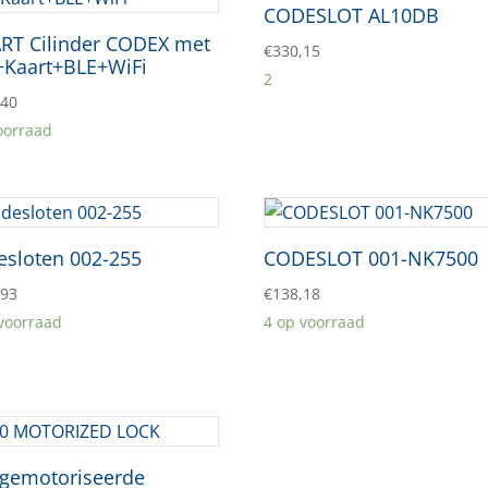
CODESLOT AL10DB
RT Cilinder CODEX met
€
330,15
+Kaart+BLE+WiFi
2
,40
oorraad
esloten 002-255
CODESLOT 001-NK7500
,93
€
138,18
 voorraad
4 op voorraad
 gemotoriseerde