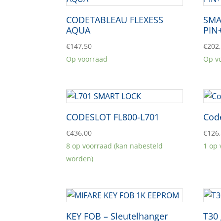
CODETABLEAU FLEXESS
SMA
AQUA
PIN
€
147,50
€
202
Op voorraad
Op v
CODESLOT FL800-L701
Cod
€
436,00
€
126
8 op voorraad (kan nabesteld
1 op
worden)
KEY FOB – Sleutelhanger
T30