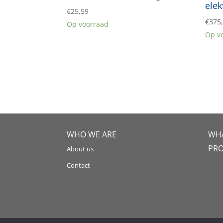
elek
€
25,59
€
375
Op voorraad
Op v
WHO WE ARE
WHA
PR
About us
Contact