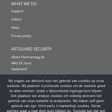
WHAT WE DO
Support
Video’s
News
Privacy policy
ARTGUARD SECURITY
Albert Plesmanweg 3A
4462 GC Goes
Nederland
Tel: +31 (0) 113 313151
Wij vragen uw akkoord voor het gebruik van cookies op onze
website. Wij plaatsen functionele cookies om de website goed
E-mail:
info@artguardsecurity.eu
te laten werken, zodat u bijvoorbeeld ingelogd kunt blijven.
Ook plaatsen we analyse cookies om volledig anoniem het
gebruik van onze website te analyseren. Wij maken zelf geen
gebruik van zgn. third-party (=marketing) cookies. Derde
Copyright @2021 Artguard Security | Made in cooperation
partijen waar u naar door kunt klikken bv. Youtube kan dat wel