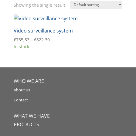
Showing the single result
Video surveillance system
Price
€
735,53
–
€
822,30
range:
In stock
€735,53
through
€822,30
WHO WE ARE
About us
Contact
WHAT WE HAVE
PRODUCTS