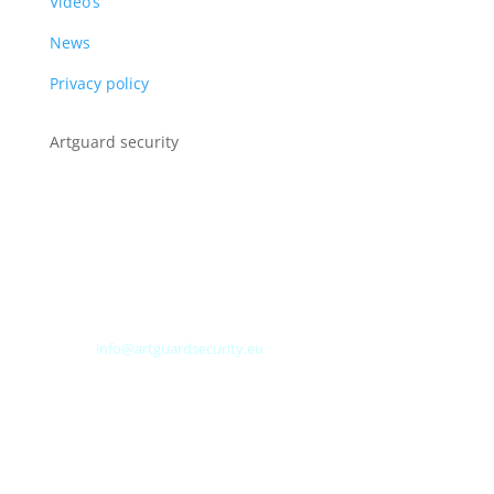
Video’s
News
Privacy policy
Artguard security
Albert Plesmanweg 3A
4462 GC Goes
Nederland
Tel: +31 (0) 113 313151
E-mail:
info@artguardsecurity.eu