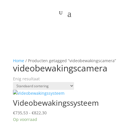
Home
/ Producten getagged “videobewakingscamera”
videobewakingscamera
Enig resultaat
Videobewakingssysteem
Prijsklasse:
€
735,53
-
€
822,30
€735,53
Op voorraad
tot