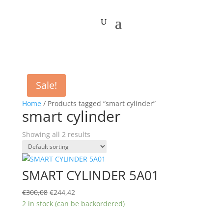
Sale!
Home
/ Products tagged “smart cylinder”
smart cylinder
Showing all 2 results
SMART CYLINDER 5A01
Original
Current
€
300,08
€
244,42
price
price
2 in stock (can be backordered)
was:
is: