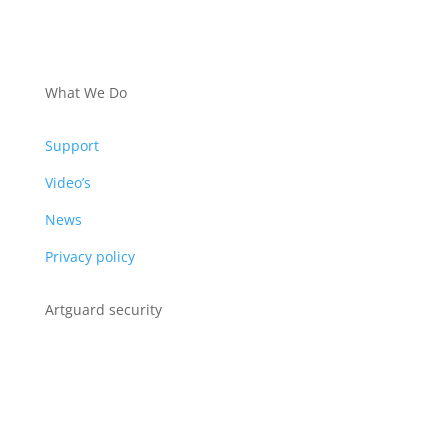
PRODUCTS
What We Do
Support
Video’s
News
Privacy policy
Artguard security
Albert Plesmanweg 3A
4462 GC Goes
Nederland