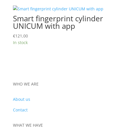
€300,08.
€244,42.
Smart fingerprint cylinder
UNICUM with app
€
121,00
In stock
WHO WE ARE
About us
Contact
WHAT WE HAVE