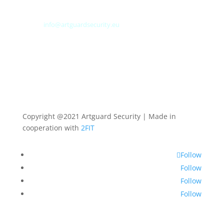
Tel: +31 (0) 113 313151
E-mail:
info@artguardsecurity.eu
Copyright @2021 Artguard Security | Made in
cooperation with
2FIT
Follow
Follow
Follow
Follow