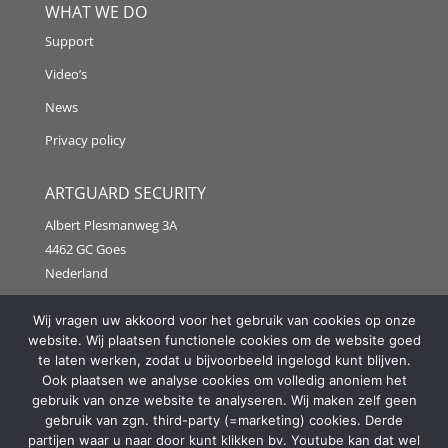
WHAT WE DO
Support
Video’s
News
Privacy policy
ARTGUARD SECURITY
Albert Plesmanweg 3A
4462 GC Goes
Nederland
Tel: +31 (0) 113 313151
Wij vragen uw akkoord voor het gebruik van cookies op onze
website. Wij plaatsen functionele cookies om de website goed
E-mail:
info@artguardsecurity.eu
te laten werken, zodat u bijvoorbeeld ingelogd kunt blijven.
Ook plaatsen we analyse cookies om volledig anoniem het
gebruik van onze website te analyseren. Wij maken zelf geen
gebruik van zgn. third-party (=marketing) cookies. Derde
Copyright @2021 Artguard Security | Made in cooperation
partijen waar u naar door kunt klikken bv. Youtube kan dat wel