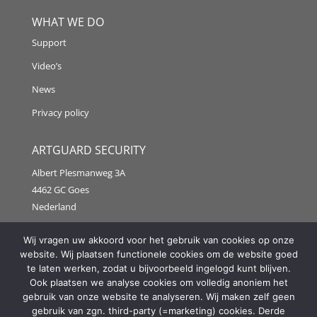
WHAT WE DO
Support
Video’s
News
Privacy policy
ARTGUARD SECURITY
Albert Plesmanweg 3A
4462 GC Goes
Nederland
Tel: +31 (0) 113 313151
Wij vragen uw akkoord voor het gebruik van cookies op onze
website. Wij plaatsen functionele cookies om de website goed
E-mail:
info@artguardsecurity.eu
te laten werken, zodat u bijvoorbeeld ingelogd kunt blijven.
Ook plaatsen we analyse cookies om volledig anoniem het
gebruik van onze website te analyseren. Wij maken zelf geen
gebruik van zgn. third-party (=marketing) cookies. Derde