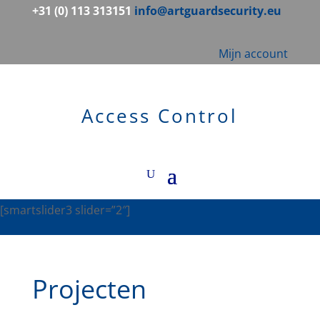
+31 (0) 113 313151
info@artguardsecurity.eu
Mijn account
Access Control
[smartslider3 slider=”2″]
Projecten