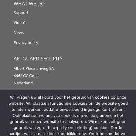
WHAT WE DO
Support
Video’s
News
Privacy policy
ARTGUARD SECURITY
Albert Plesmanweg 3A
4462 GC Goes
Nederland
Tel: +31 (0) 113 313151
Wij vragen uw akkoord voor het gebruik van cookies op onze
website. Wij plaatsen functionele cookies om de website goed
E-mail:
info@artguardsecurity.eu
te laten werken, zodat u bijvoorbeeld ingelogd kunt blijven.
Ook plaatsen we analyse cookies om volledig anoniem het
gebruik van onze website te analyseren. Wij maken zelf geen
gebruik van zgn. third-party (=marketing) cookies. Derde
Copyright @2021 Artguard Security | Made in cooperation
partijen waar u naar door kunt klikken bv. Youtube kan dat wel