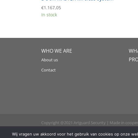
€
1.167,05
In stock
WHO WE ARE
WHA
PR
About us
Contact
Copyright @2021 Artguard Security | Made in coope
Wij vragen uw akkoord voor het gebruik van cookies op onze webs