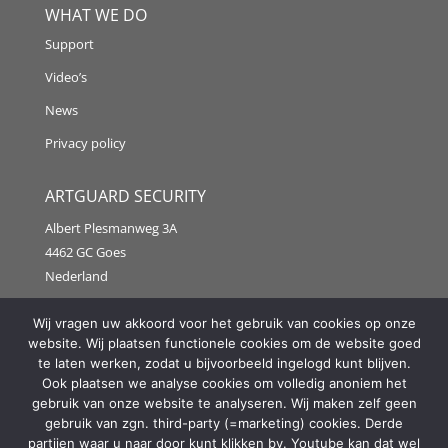
WHAT WE DO
Support
Video’s
News
Privacy policy
ARTGUARD SECURITY
Albert Plesmanweg 3A
4462 GC Goes
Nederland
Tel: +31 (0) 113 313151
Wij vragen uw akkoord voor het gebruik van cookies op onze
website. Wij plaatsen functionele cookies om de website goed
E-mail:
info@artguardsecurity.eu
te laten werken, zodat u bijvoorbeeld ingelogd kunt blijven.
Ook plaatsen we analyse cookies om volledig anoniem het
gebruik van onze website te analyseren. Wij maken zelf geen
gebruik van zgn. third-party (=marketing) cookies. Derde
Copyright @2021 Artguard Security | Made in cooperation
partijen waar u naar door kunt klikken bv. Youtube kan dat wel