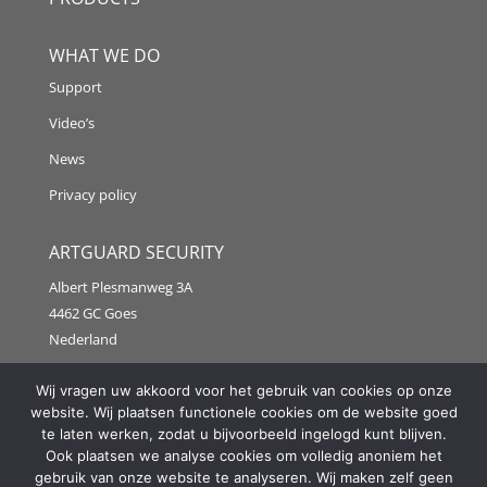
WHAT WE DO
Support
Video’s
News
Privacy policy
ARTGUARD SECURITY
Albert Plesmanweg 3A
4462 GC Goes
Nederland
Tel: +31 (0) 113 313151
Wij vragen uw akkoord voor het gebruik van cookies op onze
website. Wij plaatsen functionele cookies om de website goed
E-mail:
info@artguardsecurity.eu
te laten werken, zodat u bijvoorbeeld ingelogd kunt blijven.
Ook plaatsen we analyse cookies om volledig anoniem het
gebruik van onze website te analyseren. Wij maken zelf geen