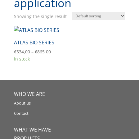
application
Showing the single result
ATLAS BIO SERIES
Price
€
534,00
–
€
865,00
range:
In stock
€534,00
through
€865,00
WHO WE ARE
About us
Contact
WHAT WE HAVE
PRODUCTS