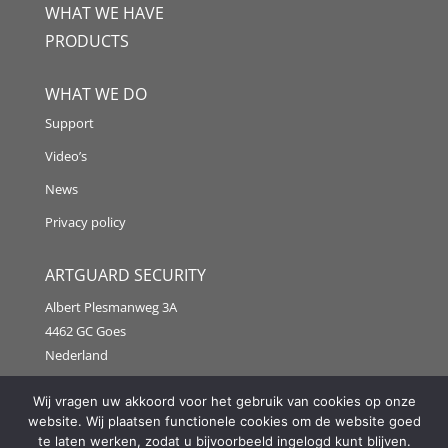
WHAT WE HAVE
PRODUCTS
WHAT WE DO
Support
Video’s
News
Privacy policy
ARTGUARD SECURITY
Albert Plesmanweg 3A
4462 GC Goes
Nederland
Tel: +31 (0) 113 313151
Wij vragen uw akkoord voor het gebruik van cookies op onze
website. Wij plaatsen functionele cookies om de website goed
E-mail:
info@artguardsecurity.eu
te laten werken, zodat u bijvoorbeeld ingelogd kunt blijven.