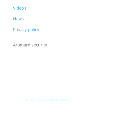
Video’s
News
Privacy policy
Artguard security
Albert Plesmanweg 3A
4462 GC Goes
Nederland
Tel: +31 (0) 113 313151
E-mail:
info@artguardsecurity.eu