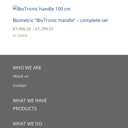
Biometric “BioTronic Handle” – complete set
Price
€
1.090,20
–
€
1.290,01
range:
In stock
€1.090,20
through
€1.290,01
WHO WE ARE
About us
Contact
WHAT WE HAVE
PRODUCTS
WHAT WE DO