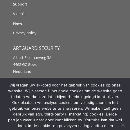
Support
Video’s
News
Privacy policy
ARTGUARD SECURITY
Albert Plesmanweg 3A
4462 GC Goes
Nederland
Tel: +31 (0) 113 313151
Wij vragen uw akkoord voor het gebruik van cookies op onze
website. Wij plaatsen functionele cookies om de website goed
E-mail:
info@artguardsecurity.eu
te laten werken, zodat u bijvoorbeeld ingelogd kunt blijven.
Ook plaatsen we analyse cookies om volledig anoniem het
gebruik van onze website te analyseren. Wij maken zelf geen
gebruik van zgn. third-party (=marketing) cookies. Derde
Copyright @2021 Artguard Security | Made in cooperation
partijen waar u naar door kunt klikken bv. Youtube kan dat wel
with
2FIT
doen. In de cookie- en privacyverklaring vindt u meer