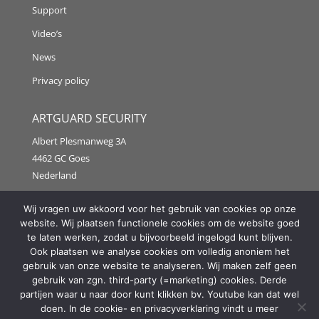
Support
Video’s
News
Privacy policy
ARTGUARD SECURITY
Albert Plesmanweg 3A
4462 GC Goes
Nederland
Tel: +31 (0) 113 313151
Wij vragen uw akkoord voor het gebruik van cookies op onze
website. Wij plaatsen functionele cookies om de website goed
E-mail:
info@artguardsecurity.eu
te laten werken, zodat u bijvoorbeeld ingelogd kunt blijven.
Ook plaatsen we analyse cookies om volledig anoniem het
gebruik van onze website te analyseren. Wij maken zelf geen
gebruik van zgn. third-party (=marketing) cookies. Derde
Copyright @2021 Artguard Security | Made in cooperation
partijen waar u naar door kunt klikken bv. Youtube kan dat wel
with
2FIT
doen. In de cookie- en privacyverklaring vindt u meer