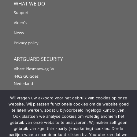
WHAT WE DO
Support
Video’s
News
Privacy policy
ARTGUARD SECURITY
Albert Plesmanweg 3A
4462 GC Goes
Nederland
Tel: +31 (0) 113 313151
Wij vragen uw akkoord voor het gebruik van cookies op onze
website. Wij plaatsen functionele cookies om de website goed
E-mail:
info@artguardsecurity.eu
te laten werken, zodat u bijvoorbeeld ingelogd kunt blijven.
Ook plaatsen we analyse cookies om volledig anoniem het
gebruik van onze website te analyseren. Wij maken zelf geen
gebruik van zgn. third-party (=marketing) cookies. Derde
Copyright @2021 Artguard Security | Made in cooperation
partijen waar u naar door kunt klikken bv. Youtube kan dat wel