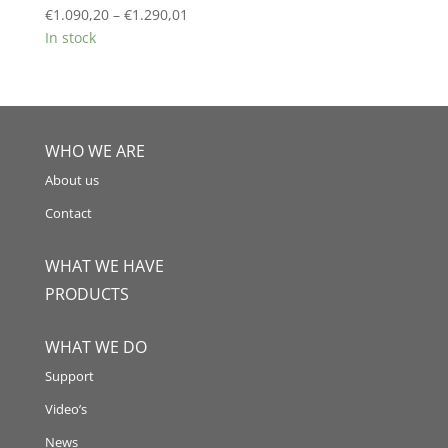
Price
€
1.090,20
–
€
1.290,01
range:
In stock
€1.090,20
through
€1.290,01
WHO WE ARE
About us
Contact
WHAT WE HAVE
PRODUCTS
WHAT WE DO
Support
Video’s
News