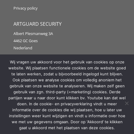
Privacy policy
ARTGUARD SECURITY
Albert Plesmanweg 3A
4462 GC Goes
Nederland
Tel: +31 (0) 113 313151
Wij vragen uw akkoord voor het gebruik van cookies op onze
website. Wij plaatsen functionele cookies om de website goed
E-mail:
info@artguardsecurity.eu
te laten werken, zodat u bijvoorbeeld ingelogd kunt blijven.
Ook plaatsen we analyse cookies om volledig anoniem het
gebruik van onze website te analyseren. Wij maken zelf geen
gebruik van zgn. third-party (=marketing) cookies. Derde
Copyright @2021 Artguard Security | Made in cooperation
partijen waar u naar door kunt klikken bv. Youtube kan dat wel
with
2FIT
doen. In de cookie- en privacyverklaring vindt u meer
informatie over de cookies die wij plaatsen, hoe u later uw
instellingen weer kunt wijzigen en vindt u informatie over hoe
we met uw gegevens omgaan. Door op 'Akkoord’ te klikken
gaat u akkoord met het plaatsen van deze cookies.