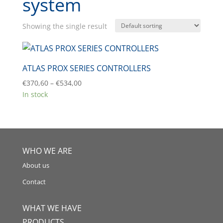
system
Showing the single result
ATLAS PROX SERIES CONTROLLERS
Price
€
370,60
–
€
534,00
range:
In stock
€370,60
through
€534,00
WHO WE ARE
About us
Contact
WHAT WE HAVE
PRODUCTS