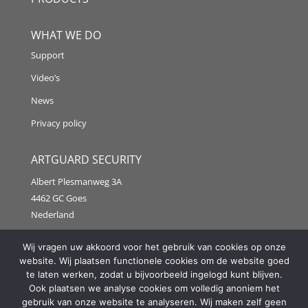
WHAT WE DO
Support
Video’s
News
Privacy policy
ARTGUARD SECURITY
Albert Plesmanweg 3A
4462 GC Goes
Nederland
Tel: +31 (0) 113 313151
Wij vragen uw akkoord voor het gebruik van cookies op onze
website. Wij plaatsen functionele cookies om de website goed
E-mail:
info@artguardsecurity.eu
te laten werken, zodat u bijvoorbeeld ingelogd kunt blijven.
Ook plaatsen we analyse cookies om volledig anoniem het
gebruik van onze website te analyseren. Wij maken zelf geen