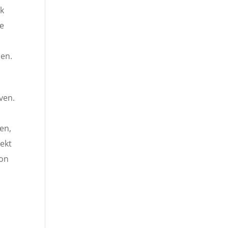
jk
de
zen.
ven.
en,
eekt
oon