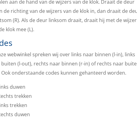
len aan de hand van de wijzers van de klok. Draait de deur
n de richting van de wijzers van de klok in, dan draait de de
tsom (R). Als de deur linksom draait, draait hij met de wijzer
de klok mee (L).
des
nze webwinkel spreken wij over links naar binnen (l-in), links
 buiten (l-out), rechts naar binnen (r-in) of rechts naar buite
. Ook onderstaande codes kunnen gehanteerd worden.
Links duwen
Rechts trekken
Links trekken
Rechts duwen