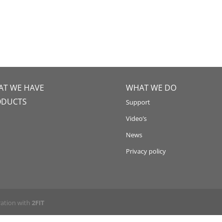
T WE HAVE
WHAT WE DO
ODUCTS
Support
Video’s
News
Privacy policy
ration with
2FIT