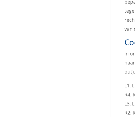
bepa
tege
rech
van 
Co
In o
naar
out)
L1: 
R4: 
L3: 
R2: 