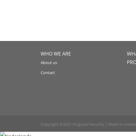
WHO WE ARE
WHA
PR
About us
Contact
Copyright @2021 Artguard Security | Made in coope