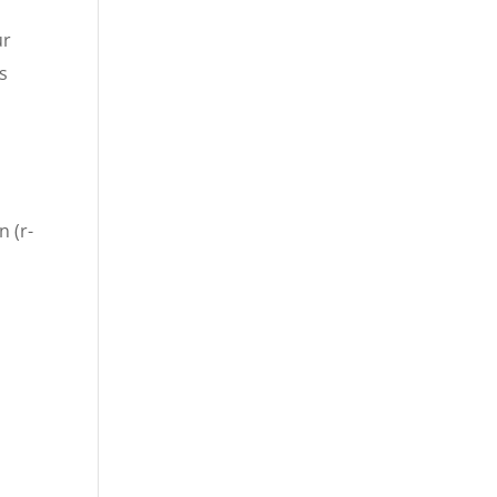
ur
s
n (r-