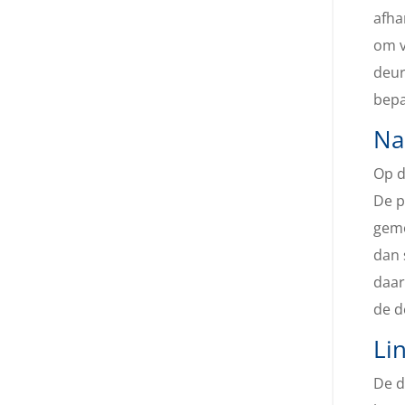
afha
om v
deur
bepa
Na
Op d
De p
gemo
dan 
daar
de d
Li
De d