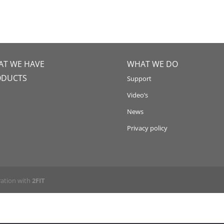
T WE HAVE
WHAT WE DO
ODUCTS
Support
Video’s
News
Privacy policy
ration with
2FIT