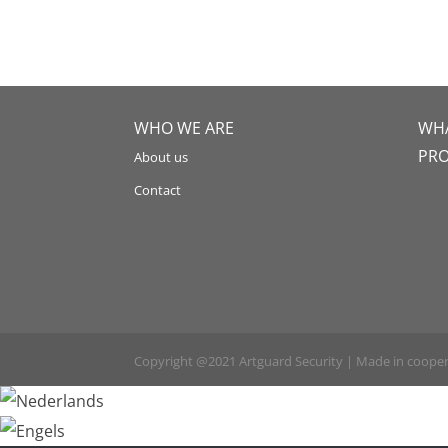
WHO WE ARE
WHA
PR
About us
Contact
Copyright @2021 Artguard Security | Made in coope