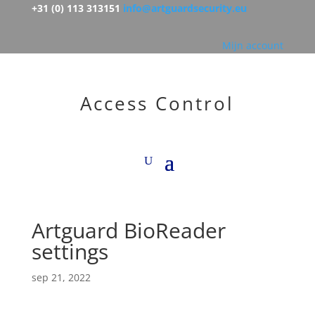
+31 (0) 113 313151
info@artguardsecurity.eu
Mijn account
Access Control
Artguard BioReader
settings
sep 21, 2022