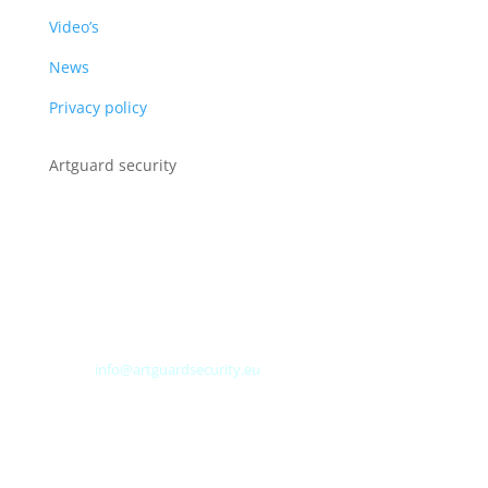
Video’s
News
Privacy policy
Artguard security
Albert Plesmanweg 3A
4462 GC Goes
Nederland
Tel: +31 (0) 113 313151
E-mail:
info@artguardsecurity.eu