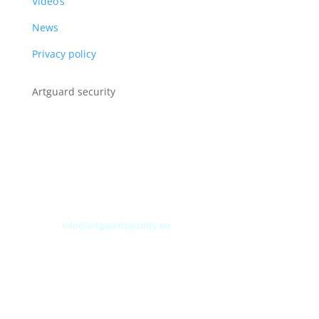
Video’s
News
Privacy policy
Artguard security
Albert Plesmanweg 3A
4462 GC Goes
Nederland
Tel: +31 (0) 113 313151
E-mail:
info@artguardsecurity.eu