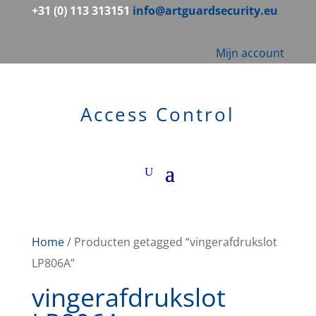
+31 (0) 113 313151
info@artguardsecurity.eu
Mijn account
Access Control
Home
/ Producten getagged “vingerafdrukslot
LP806A”
vingerafdrukslot