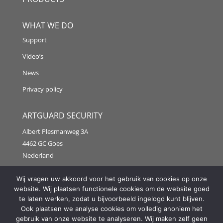
WHAT WE DO
Support
Video’s
News
Privacy policy
ARTGUARD SECURITY
Albert Plesmanweg 3A
4462 GC Goes
Nederland
Tel: +31 (0) 113 313151
Wij vragen uw akkoord voor het gebruik van cookies op onze
website. Wij plaatsen functionele cookies om de website goed
E-mail:
info@artguardsecurity.eu
te laten werken, zodat u bijvoorbeeld ingelogd kunt blijven.
Ook plaatsen we analyse cookies om volledig anoniem het
gebruik van onze website te analyseren. Wij maken zelf geen