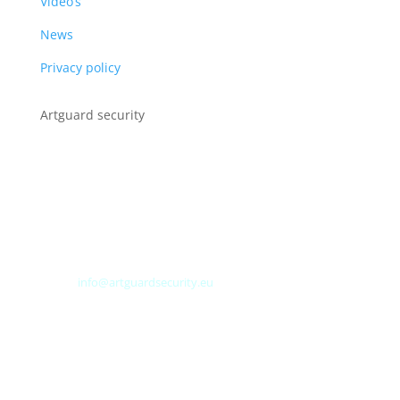
Video’s
News
Privacy policy
Artguard security
Albert Plesmanweg 3A
4462 GC Goes
Nederland
Tel: +31 (0) 113 313151
E-mail:
info@artguardsecurity.eu