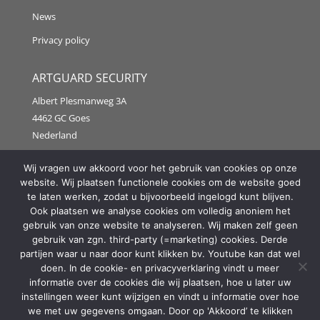
News
Privacy policy
ARTGUARD SECURITY
Albert Plesmanweg 3A
4462 GC Goes
Nederland
Tel: +31 (0) 113 313151
Wij vragen uw akkoord voor het gebruik van cookies op onze
website. Wij plaatsen functionele cookies om de website goed
E-mail:
info@artguardsecurity.eu
te laten werken, zodat u bijvoorbeeld ingelogd kunt blijven.
Ook plaatsen we analyse cookies om volledig anoniem het
gebruik van onze website te analyseren. Wij maken zelf geen
gebruik van zgn. third-party (=marketing) cookies. Derde
Copyright @2021 Artguard Security | Made in cooperation
partijen waar u naar door kunt klikken bv. Youtube kan dat wel
with
2FIT
doen. In de cookie- en privacyverklaring vindt u meer
informatie over de cookies die wij plaatsen, hoe u later uw
instellingen weer kunt wijzigen en vindt u informatie over hoe
we met uw gegevens omgaan. Door op 'Akkoord’ te klikken