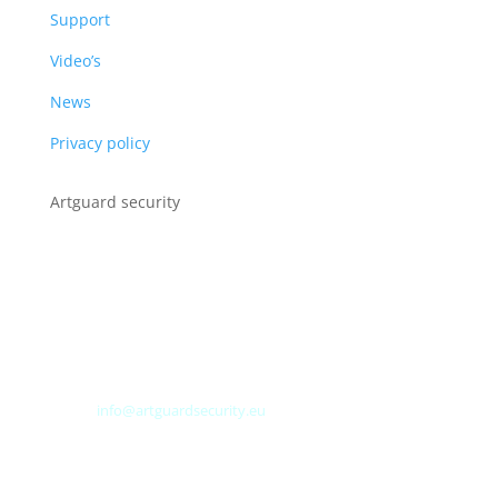
Support
Video’s
News
Privacy policy
Artguard security
Albert Plesmanweg 3A
4462 GC Goes
Nederland
Tel: +31 (0) 113 313151
E-mail:
info@artguardsecurity.eu