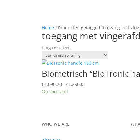
Home
/ Producten getagged “toegang met ving
toegang met vingeraf
Enig resultaat
Biometrisch “BioTronic h
Prijsklasse:
€
1.090,20
-
€
1.290,01
€1.090,20
Op voorraad
tot
€1.290,01
WHO WE ARE
WHA