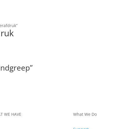
erafdruk”
druk
andgreep”
T WE HAVE
What We Do