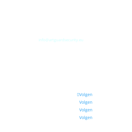
Albert Plesmanweg 3A
4462 GC Goes
Nederland
Tel: +31 (0) 113 313151
E-mail:
info@artguardsecurity.eu
Volgen
Volgen
Volgen
Volgen