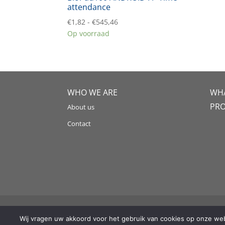
attendance
Prijsklasse:
€
1,82
-
€
545,46
€1,82
Op voorraad
tot
€545,46
WHO WE ARE
WHA
PR
About us
Contact
Copyright @2021 Artguard Security | Made in coope
Wij vragen uw akkoord voor het gebruik van cookies op onze webs