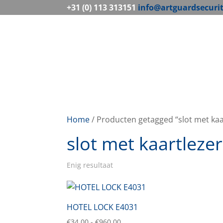
+31 (0) 113 313151
info@artguardsecuri
Home
/ Producten getagged “slot met kaa
slot met kaartlezer
Enig resultaat
HOTEL LOCK E4031
Prijsklasse:
€
34,00
-
€
960,00