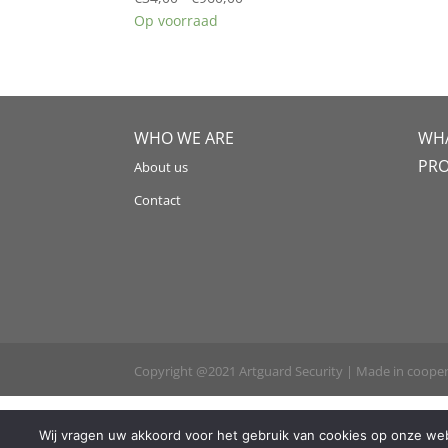
€34,00
Op voorraad
tot
€960,00
WHO WE ARE
WHA
PR
About us
Contact
Copyright @2021 Artguard Security | Made in coope
Wij vragen uw akkoord voor het gebruik van cookies op onze webs