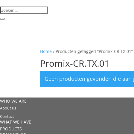
Home
/ Producten getagged “Promix-CR.TX.01”
Promix-CR.TX.01
Geen producten gevonden die aan j
WHO WE ARE
About us
Contact
WHAT WE HAVE
PRODUCTS