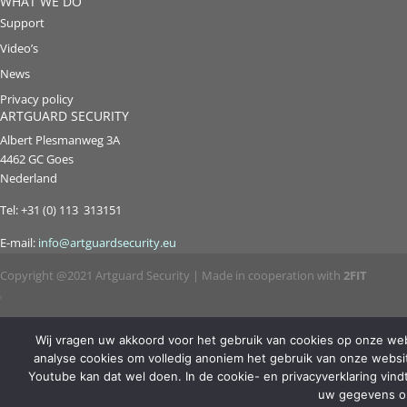
WHAT WE DO
Support
Video’s
News
Privacy policy
ARTGUARD SECURITY
Albert Plesmanweg 3A
4462 GC Goes
Nederland
Tel: +31 (0) 113 313151
E-mail:
info@artguardsecurity.eu
Copyright @2021 Artguard Security | Made in cooperation with
2FIT
Wij vragen uw akkoord voor het gebruik van cookies op onze webs
analyse cookies om volledig anoniem het gebruik van onze website
Youtube kan dat wel doen. In de cookie- en privacyverklaring vindt
uw gegevens om