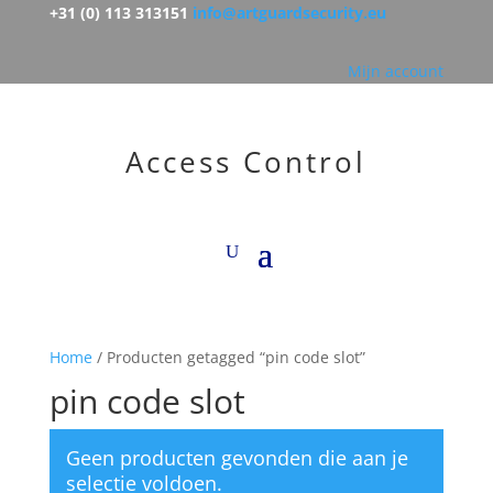
+31 (0) 113 313151
info@artguardsecurity.eu
Mijn account
Access Control
Home
/ Producten getagged “pin code slot”
pin code slot
Geen producten gevonden die aan je
selectie voldoen.