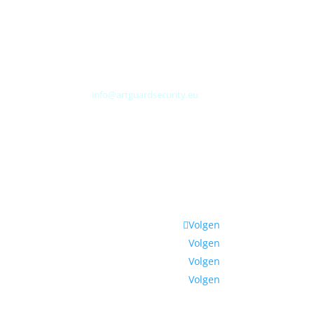
Albert Plesmanweg 3A
4462 GC Goes
Nederland
Tel: +31 (0) 113 313151
E-mail:
info@artguardsecurity.eu
Volgen
Volgen
Volgen
Volgen