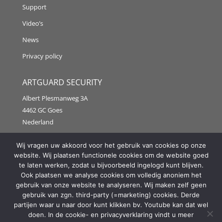
Support
Video’s
News
Privacy policy
ARTGUARD SECURITY
Albert Plesmanweg 3A
4462 GC Goes
Nederland
Tel: +31 (0) 113 313151
Wij vragen uw akkoord voor het gebruik van cookies op onze
website. Wij plaatsen functionele cookies om de website goed
E-mail:
info@artguardsecurity.eu
te laten werken, zodat u bijvoorbeeld ingelogd kunt blijven.
Ook plaatsen we analyse cookies om volledig anoniem het
gebruik van onze website te analyseren. Wij maken zelf geen
gebruik van zgn. third-party (=marketing) cookies. Derde
Copyright @2021 Artguard Security | Made in cooperation
partijen waar u naar door kunt klikken bv. Youtube kan dat wel
with
2FIT
doen. In de cookie- en privacyverklaring vindt u meer