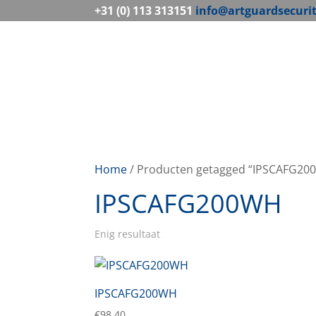
+31 (0) 113 313151
info@artguardsecuri
Home
/ Producten getagged “IPSCAFG20
IPSCAFG200WH
Enig resultaat
IPSCAFG200WH
€
98,40