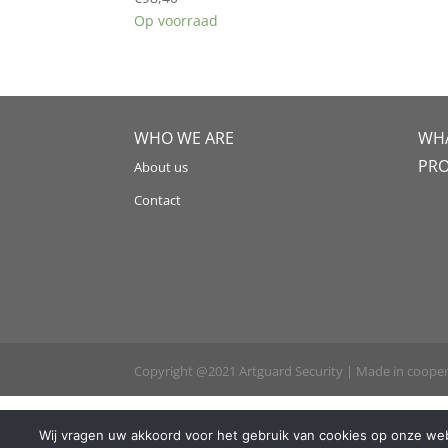
Op voorraad
WHO WE ARE
WHA
PR
About us
Contact
Copyright @2021 Artguard Security | Made in coope
Wij vragen uw akkoord voor het gebruik van cookies op onze webs