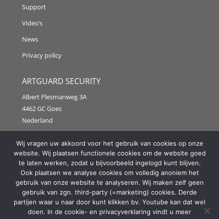
Support
Video’s
News
Privacy policy
ARTGUARD SECURITY
Albert Plesmanweg 3A
4462 GC Goes
Nederland
Tel: +31 (0) 113 313151
Wij vragen uw akkoord voor het gebruik van cookies op onze
website. Wij plaatsen functionele cookies om de website goed
E-mail:
info@artguardsecurity.eu
te laten werken, zodat u bijvoorbeeld ingelogd kunt blijven.
Ook plaatsen we analyse cookies om volledig anoniem het
gebruik van onze website te analyseren. Wij maken zelf geen
gebruik van zgn. third-party (=marketing) cookies. Derde
Copyright @2021 Artguard Security | Made in cooperation
partijen waar u naar door kunt klikken bv. Youtube kan dat wel
with
2FIT
doen. In de cookie- en privacyverklaring vindt u meer