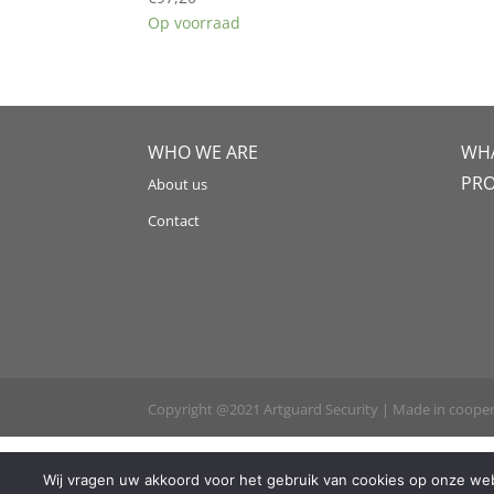
Op voorraad
WHO WE ARE
WHA
PR
About us
Contact
Copyright @2021 Artguard Security | Made in coope
Wij vragen uw akkoord voor het gebruik van cookies op onze webs