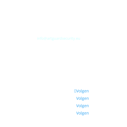
Albert Plesmanweg 3A
4462 GC Goes
Nederland
Tel: +31 (0) 113 313151
E-mail:
info@artguardsecurity.eu
Volgen
Volgen
Volgen
Volgen