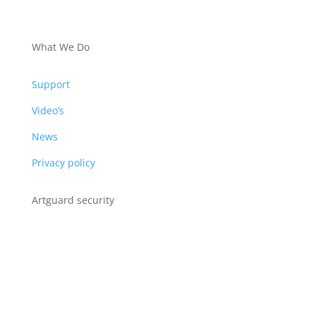
PRODUCTS
What We Do
Support
Video’s
News
Privacy policy
Artguard security
Albert Plesmanweg 3A
4462 GC Goes
Nederland
Tel: +31 (0) 113 313151