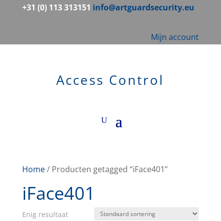
+31 (0) 113 313151
info@artguardsecurity.eu
Mijn account
Access Control
Home
/ Producten getagged “iFace401”
iFace401
Enig resultaat