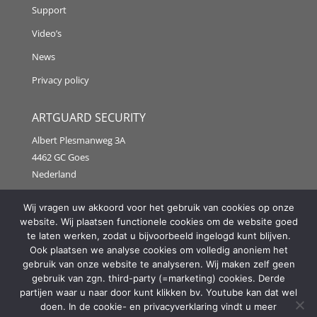
Support
Video’s
News
Privacy policy
ARTGUARD SECURITY
Albert Plesmanweg 3A
4462 GC Goes
Nederland
Tel: +31 (0) 113 313151
Wij vragen uw akkoord voor het gebruik van cookies op onze
website. Wij plaatsen functionele cookies om de website goed
E-mail:
info@artguardsecurity.eu
te laten werken, zodat u bijvoorbeeld ingelogd kunt blijven.
Ook plaatsen we analyse cookies om volledig anoniem het
gebruik van onze website te analyseren. Wij maken zelf geen
gebruik van zgn. third-party (=marketing) cookies. Derde
Copyright @2021 Artguard Security | Made in cooperation
partijen waar u naar door kunt klikken bv. Youtube kan dat wel
with
2FIT
doen. In de cookie- en privacyverklaring vindt u meer