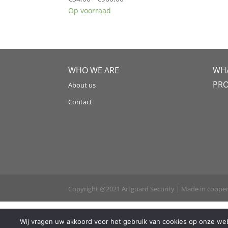
€34,00
Op voorraad
tot
€960,00
WHO WE ARE
WHA
PR
About us
Contact
Copyright @2021 Artguard Security | Made in coope
Wij vragen uw akkoord voor het gebruik van cookies op onze webs