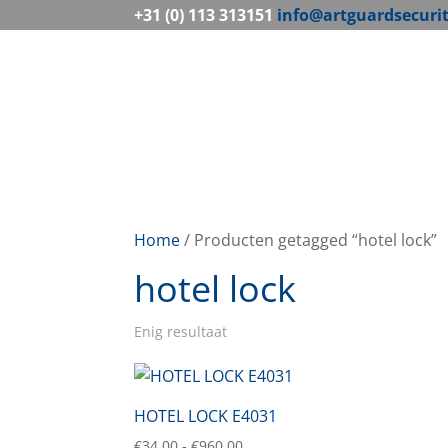
+31 (0) 113 313151
info@artguardsecuri
Home
/ Producten getagged “hotel lock”
hotel lock
Enig resultaat
HOTEL LOCK E4031
Prijsklasse:
€
34,00
-
€
960,00