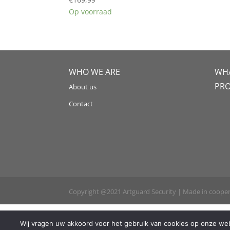
Op voorraad
WHO WE ARE
WHA
PR
About us
Contact
Copyright @2021 Artguard Security | Made in coope
Wij vragen uw akkoord voor het gebruik van cookies op onze webs