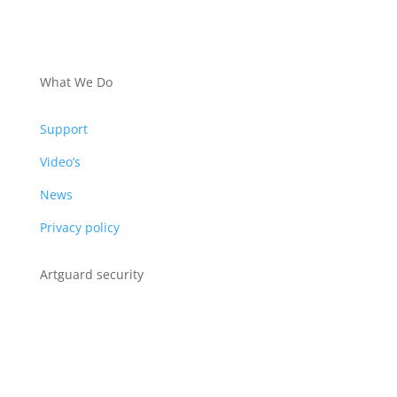
PRODUCTS
What We Do
Support
Video’s
News
Privacy policy
Artguard security
Albert Plesmanweg 3A
4462 GC Goes
Nederland