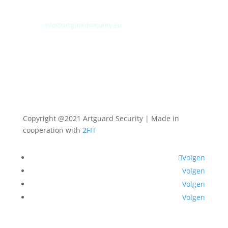
Tel: +31 (0) 113 313151
E-mail:
info@artguardsecurity.eu
Copyright @2021 Artguard Security | Made in
cooperation with
2FIT
Volgen
Volgen
Volgen
Volgen