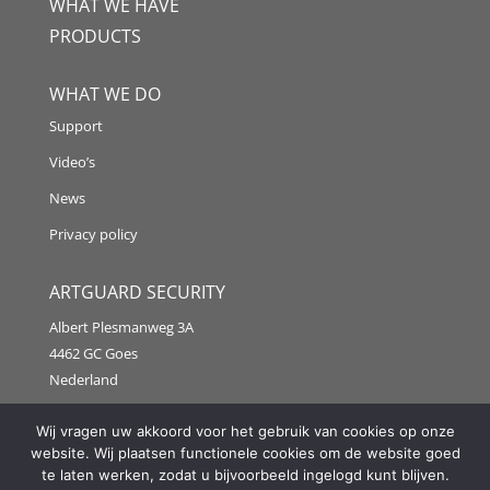
WHAT WE HAVE
PRODUCTS
WHAT WE DO
Support
Video’s
News
Privacy policy
ARTGUARD SECURITY
Albert Plesmanweg 3A
4462 GC Goes
Nederland
Tel: +31 (0) 113 313151
Wij vragen uw akkoord voor het gebruik van cookies op onze
website. Wij plaatsen functionele cookies om de website goed
E-mail:
info@artguardsecurity.eu
te laten werken, zodat u bijvoorbeeld ingelogd kunt blijven.