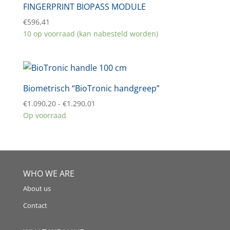
FINGERPRINT BIOPASS MODULE
€
596,41
10 op voorraad (kan nabesteld worden)
Biometrisch “BioTronic handgreep”
Prijsklasse:
€
1.090,20
-
€
1.290,01
€1.090,20
Op voorraad
tot
€1.290,01
WHO WE ARE
About us
Contact