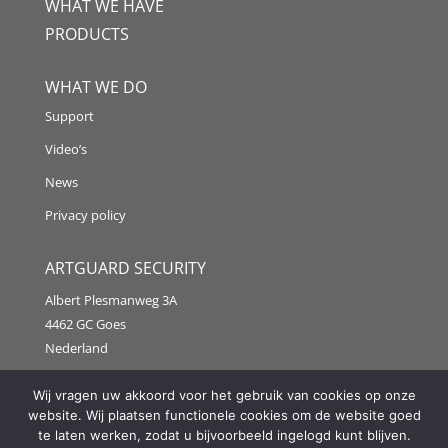
WHAT WE HAVE
PRODUCTS
WHAT WE DO
Support
Video’s
News
Privacy policy
ARTGUARD SECURITY
Albert Plesmanweg 3A
4462 GC Goes
Nederland
Tel: +31 (0) 113 313151
Wij vragen uw akkoord voor het gebruik van cookies op onze
website. Wij plaatsen functionele cookies om de website goed
E-mail:
info@artguardsecurity.eu
te laten werken, zodat u bijvoorbeeld ingelogd kunt blijven.