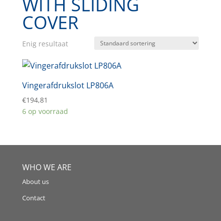
WITH SLIDING
COVER
Enig resultaat
Vingerafdrukslot LP806A
€
194,81
6 op voorraad
WHO WE ARE
About us
Contact