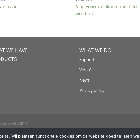
 voorraad
6 op voorraad (kan nabesteld
worden)
T WE HAVE
WHAT WE DO
ODUCTS
Support
Video’s
News
Privacy policy
ration with
2FIT
ite. Wij plaatsen functionele cookies om de website goed te laten wer