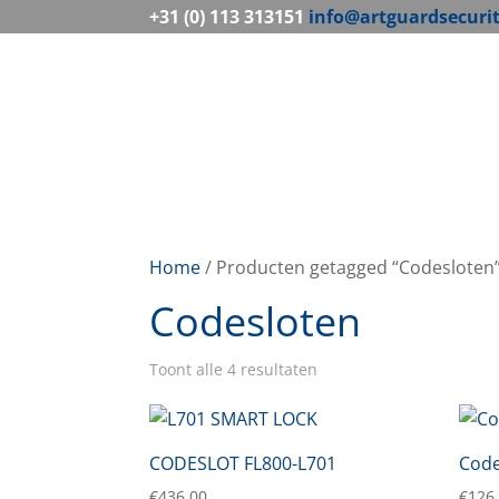
+31 (0) 113 313151
info@artguardsecuri
Home
/ Producten getagged “Codesloten
Codesloten
Toont alle 4 resultaten
CODESLOT FL800-L701
Code
€
436,00
€
126