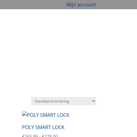
Mijn account
POLY SMART LOCK
Prijsklasse:
€
265,99
-
€
278,00