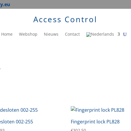
ty.eu
Access Control
Home
Webshop
Nieuws
Contact
”
sloten 002-255
Fingerprint lock PL828
,93
€
302,50