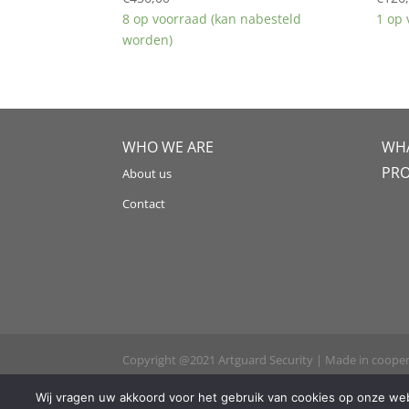
8 op voorraad (kan nabesteld
1 op
worden)
WHO WE ARE
WHA
PR
About us
Contact
Copyright @2021 Artguard Security | Made in coope
Wij vragen uw akkoord voor het gebruik van cookies op onze webs