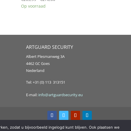
€265,99
Op voorraad
tot
€278,00
ARTGUARD SECURITY
Albert Plesmanweg 3A
4462 GC Goes
Nederland
Tel: +31 (0) 113 313151
E-mail:
info@artguardsecurity.eu
ken, zodat u bijvoorbeeld ingelogd kunt blijven. Ook plaatsen we