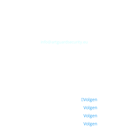
Albert Plesmanweg 3A
4462 GC Goes
Nederland
Tel: +31 (0) 113 313151
E-mail:
info@artguardsecurity.eu
Volgen
Volgen
Volgen
Volgen